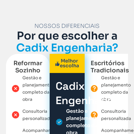
NOSSOS DIFERENCIAIS
Por que escolher a
Cadix Engenharia?
Melhor
Reformar
Escritórios
escolha
Sozinho
Tradicionais
Gestão e
Gestão e
Cadix
planejamento
planejamento
completo da
completo da
Engenharia
obra
obra
Gestão e
Consultoria
Consultoria
planejamento
personalizada
personalizada
completo da
Acompanhamento
Acompanhame
obra