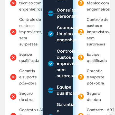
técnico com
técnico com
engenheiros
engenheiros
Consultoria
personalizada
Controle de
Controle de
custos e
custos e
Acompanhamento
imprevistos,
imprevistos,
técnico com
sem
sem
engenheiros
surpresas
surpresas
Controle de
Equipe
Equipe
custos e
qualificada
qualificada
imprevistos,
sem
Garantia
Garantia
surpresas
e suporte
e suporte
pós-obra
pós-obra
Equipe
qualificada
Seguro
Seguro
de obra
de obra
Garantia
Contrato + ART
Contrato + ART
e